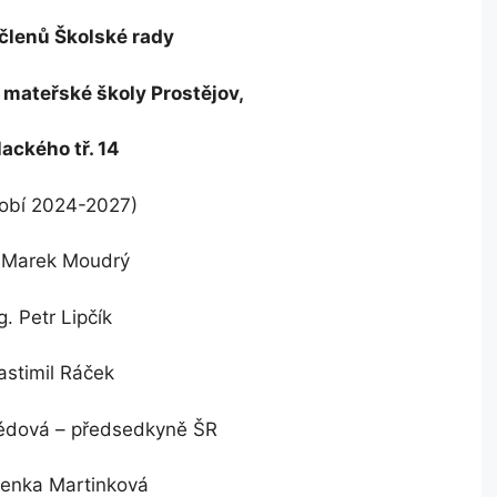
lenů Školské rady
 mateřské školy Prostějov,
lackého tř. 14
obí 2024-2027)
. Marek Moudrý
g. Petr Lipčík
astimil Ráček
édová – předsedkyně ŠR
Lenka Martinková