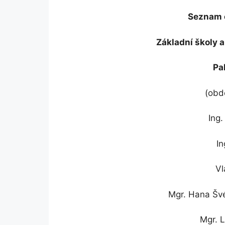
Seznam č
Základní školy a
Pa
(obd
Ing
In
Vl
Mgr. Hana Šv
Mgr. 