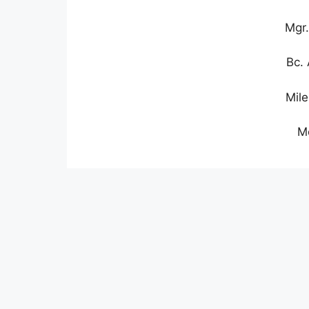
Mgr.
Bc.
Mil
M