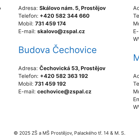
o
Adresa:
Skálovo nám. 5, Prostějov
A
Telefon:
+420 582 344 660
Te
Mobil:
731 459 174
Mo
E-mail:
skalovo@zspal.cz
E-
W
Budova Čechovice
M
Adresa:
Čechovická 53, Prostějov
Telefon:
+420 582 363 192
A
Mobil:
731 459 192
Te
E-mail:
cechovice@zspal.cz
Mo
Em
W
© 2025 ZŠ a MŠ Prostějov, Palackého tř. 14 & M. S.