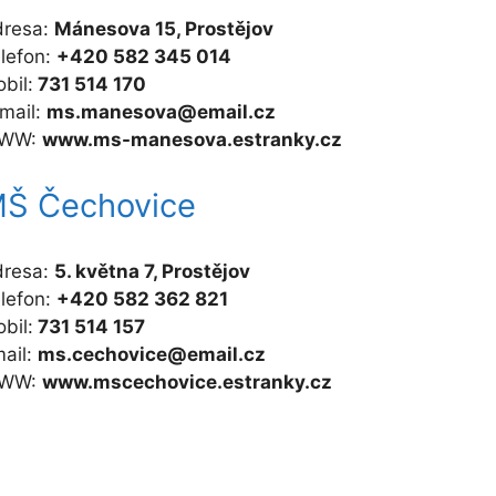
dresa:
Mánesova 15, Prostějov
lefon:
+420 582 345 014
bil:
731 514 170
mail:
ms.manesova@email.cz
WW:
www.ms-manesova.estranky.cz
Š Čechovice
dresa:
5. května 7, Prostějov
lefon:
+420 582 362 821
bil:
731 514 157
ail:
ms.cechovice@email.cz
WW:
www.mscechovice.estranky.cz