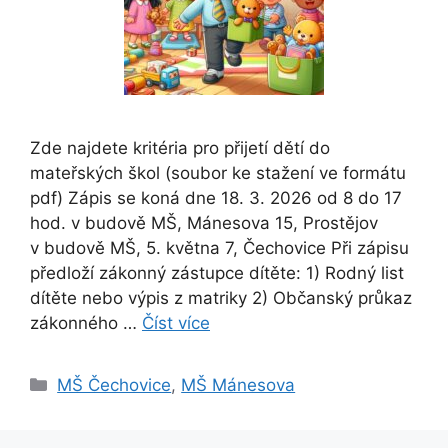
Zde najdete kritéria pro přijetí dětí do
mateřských škol (soubor ke stažení ve formátu
pdf) Zápis se koná dne 18. 3. 2026 od 8 do 17
hod. v budově MŠ, Mánesova 15, Prostějov
v budově MŠ, 5. května 7, Čechovice Při zápisu
předloží zákonný zástupce dítěte: 1) Rodný list
dítěte nebo výpis z matriky 2) Občanský průkaz
zákonného …
Číst více
Rubriky
MŠ Čechovice
,
MŠ Mánesova