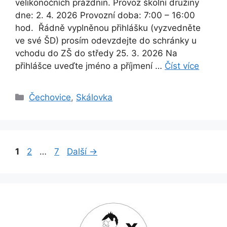
velikonočních prázdnin. Provoz školní družiny
dne: 2. 4. 2026 Provozní doba: 7:00 – 16:00
hod. Řádně vyplněnou přihlášku (vyzvedněte
ve své ŠD) prosím odevzdejte do schránky u
vchodu do ZŠ do středy 25. 3. 2026 Na
přihlášce uveďte jméno a příjmení …
Číst více
Rubriky
Čechovice
,
Skálovka
Stránka
Stránka
Stránka
1
2
…
7
Další
→