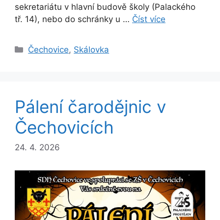
sekretariátu v hlavní budově školy (Palackého
tř. 14), nebo do schránky u …
Číst více
Rubriky
Čechovice
,
Skálovka
Pálení čarodějnic v
Čechovicích
24. 4. 2026