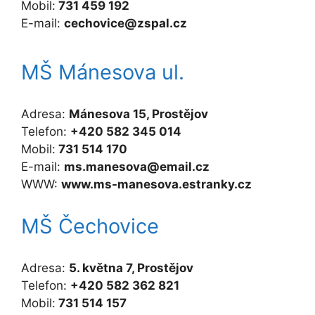
Mobil:
731 459 192
E-mail:
cechovice@zspal.cz
MŠ Mánesova ul.
Adresa:
Mánesova 15, Prostějov
Telefon:
+420 582 345 014
Mobil:
731 514 170
E-mail:
ms.manesova@email.cz
WWW:
www.ms-manesova.estranky.cz
MŠ Čechovice
Adresa:
5. května 7, Prostějov
Telefon:
+420 582 362 821
Mobil:
731 514 157