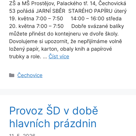
ZŠ a MŠ Prostějov, Palackého tř. 14, Čechovická
53 pořádá JARNÍ SBĚR STARÉHO PAPÍRU úterý
19. května 7:00 – 7:50 14:00 – 16:00 středa
20. května 7:00 – 7:50 Dobře svázané balíky
můžete přinést do kontejneru ve dvoře školy.
Dovolujeme si upozornit, že nepřijímáme volně
ložený papír, karton, obaly knih a papírové
trubky a role. …
Číst více
Rubriky
Čechovice
Provoz ŠD v době
hlavních prázdnin
11. 5. 2026