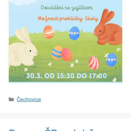
Rubriky
Čechovice