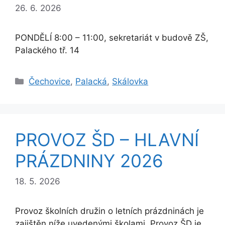
26. 6. 2026
PONDĚLÍ 8:00 – 11:00, sekretariát v budově ZŠ,
Palackého tř. 14
Rubriky
Čechovice
,
Palacká
,
Skálovka
PROVOZ ŠD – HLAVNÍ
PRÁZDNINY 2026
18. 5. 2026
Provoz školních družin o letních prázdninách je
zajištěn níže uvedenými školami. Provoz ŠD je